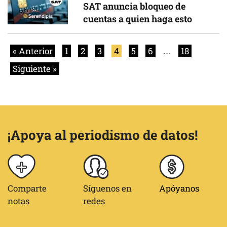
SAT anuncia bloqueo de
cuentas a quien haga esto
« Anterior
1
2
3
4
5
6
…
18
Siguiente »
¡Apoya al periodismo de datos!
Comparte
Síguenos en
Apóyanos
notas
redes