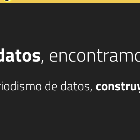
datos
, encontram
eriodismo de datos,
constru