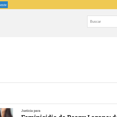
iente
Justicia para