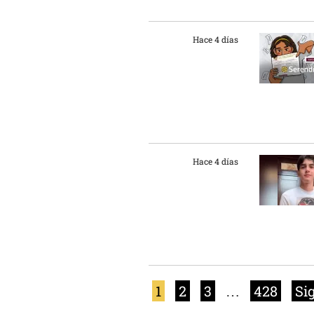
Hace 4 días
Hace 4 días
1
2
3
…
428
Si