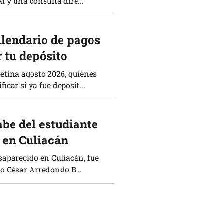
l y una consulta dire...
alendario de pagos
 tu depósito
Cetina agosto 2026, quiénes
icar si ya fue deposit...
abe del estudiante
 en Culiacán
saparecido en Culiacán, fue
io César Arredondo B...