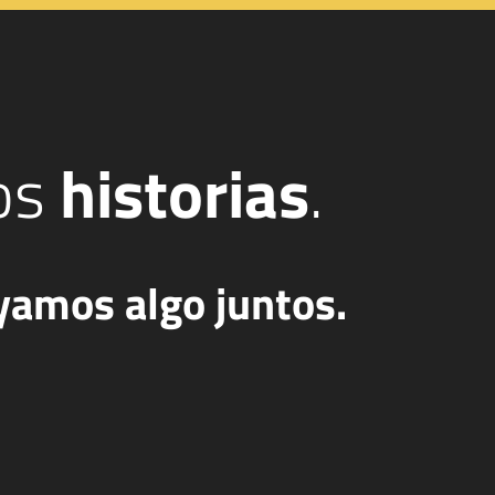
os
historias
.
yamos algo juntos.