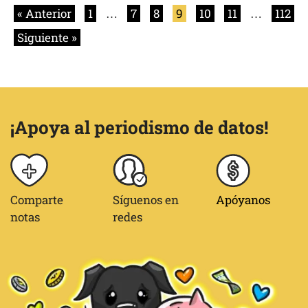
« Anterior
1
…
7
8
9
10
11
…
112
Siguiente »
¡Apoya al periodismo de datos!
Comparte
Síguenos en
Apóyanos
notas
redes