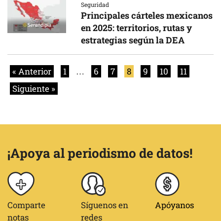
Seguridad
Principales cárteles mexicanos
en 2025: territorios, rutas y
estrategias según la DEA
« Anterior
1
…
6
7
8
9
10
11
Siguiente »
¡Apoya al periodismo de datos!
Comparte
Síguenos en
Apóyanos
notas
redes