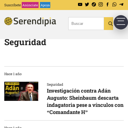
Suscríbete
Anúnciate
Apoya
Seguridad
Hace 1 año
Seguridad
Investigación contra Adán
Augusto: Sheinbaum descarta
indagatoria pese a vínculos con
“Comandante H”
Hace 1 año