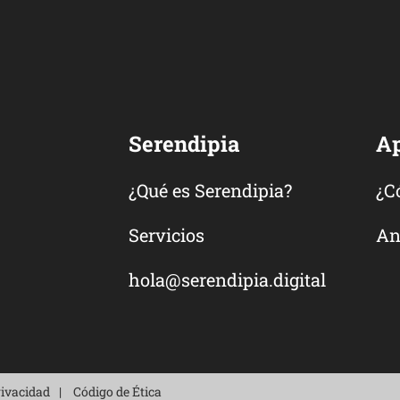
Serendipia
A
¿Qué es Serendipia?
¿C
Servicios
An
hola@serendipia.digital
rivacidad
Código de Ética