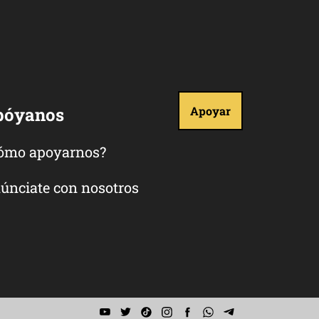
póyanos
Apoyar
ómo apoyarnos?
únciate con nosotros