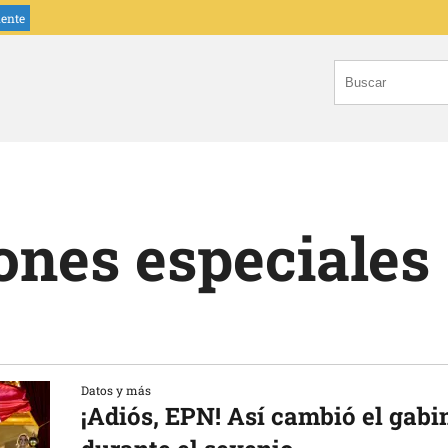
iente
ones especiales
Datos y más
¡Adiós, EPN! Así cambió el gabi