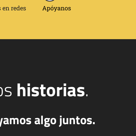
 en redes
Apóyanos
os
historias
.
yamos algo juntos.