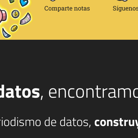
Comparte notas
Síguenos
datos
, encontram
eriodismo de datos,
constru