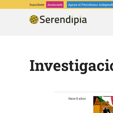
Suscríbete
Anúnciate
Apoya
el Periodismo Independ
Investigaci
Hace 8 años