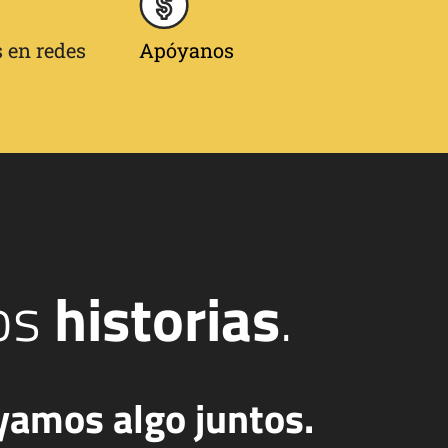
 en redes
Apóyanos
os
historias
.
yamos algo juntos.