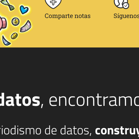
Comparte notas
Síguenos
datos
, encontram
eriodismo de datos,
constru