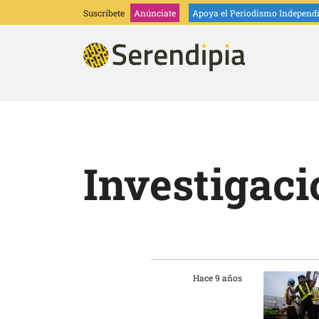
Suscríbete
Anúnciate
Apoya
el Periodismo Independ
Investigaci
Hace 9 años