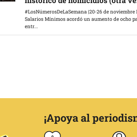
histórico de homicidios (otra ve
#LosNúmerosDeLaSemana |20-26 de noviembre L
Salarios Mínimos acordó un aumento de ocho pa
entr...
¡Apoya al periodis