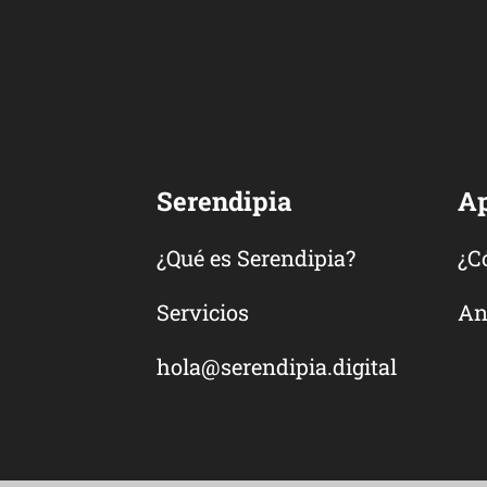
Serendipia
A
¿Qué es Serendipia?
¿C
Servicios
An
hola@serendipia.digital