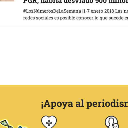
PGR, habría desviado 900 millo
#LosNúmerosDeLaSemana |1-7 enero 2018 Las noti
redes sociales es posible conocer lo que sucede e
¡Apoya al periodis