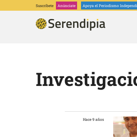
Suscríbete
Anúnciate
Apoya
el Periodismo Independ
Investigaci
Hace 9 años