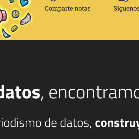
Comparte notas
Síguenos
datos
, encontram
eriodismo de datos,
constru