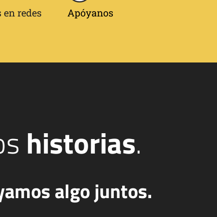
 en redes
Apóyanos
os
historias
.
yamos algo juntos.