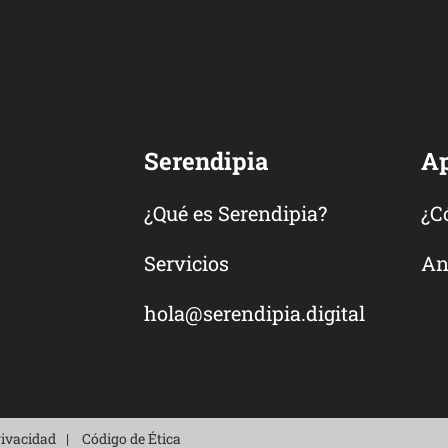
Serendipia
A
¿Qué es Serendipia?
¿C
Servicios
An
hola@serendipia.digital
rivacidad
Código de Ética