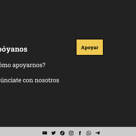
póyanos
Apoyar
ómo apoyarnos?
únciate con nosotros