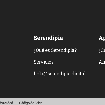
Serendipia
A
¿Qué es Serendipia?
¿C
Servicios
An
hola@serendipia.digital
rivacidad
Código de Ética