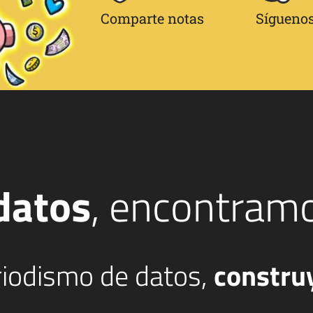
Comparte notas
Síguenos
datos
, encontram
eriodismo de datos,
constru