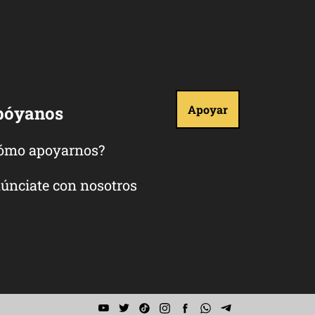
póyanos
Apoyar
ómo apoyarnos?
únciate con nosotros