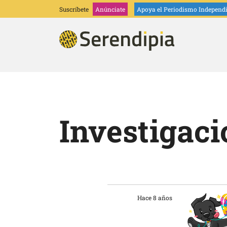
Suscríbete
Anúnciate
Apoya
el Periodismo Independ
Investigaci
Hace 8 años