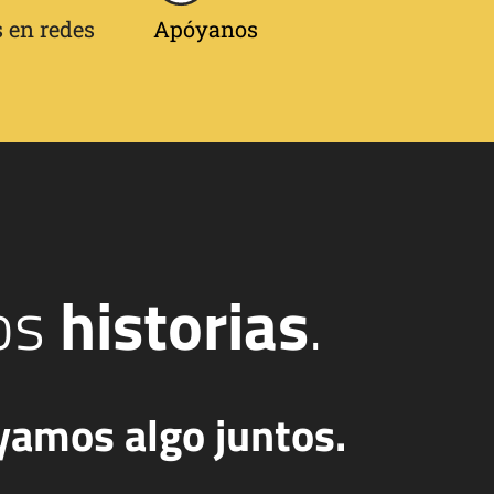
 en redes
Apóyanos
os
historias
.
yamos algo juntos.