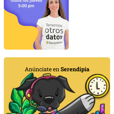
Anúnciate en
Serendipia