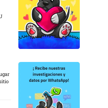
U
lugar
itio