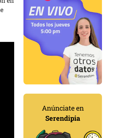
on en
te
Anúnciate en
Serendipia