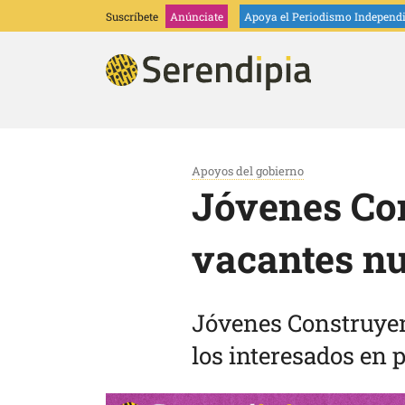
Suscríbete
Anúnciate
Apoya
el Periodismo Independ
Apoyos del gobierno
Jóvenes Con
vacantes n
Jóvenes Construyen
los interesados en p