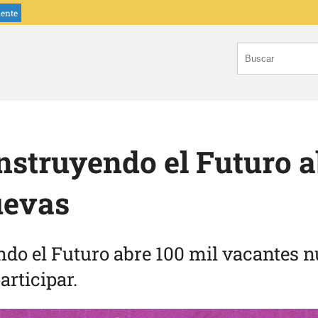
iente
struyendo el Futuro a
uevas
do el Futuro abre 100 mil vacantes n
articipar.