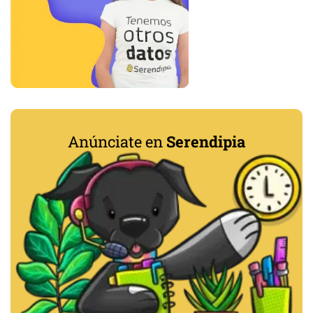
Anúnciate en
Serendipia