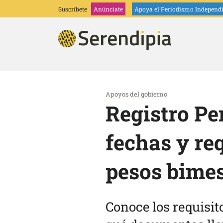
Suscríbete
Anúnciate
Apoya
el Periodismo Independ
Apoyos del gobierno
Registro Pe
fechas y req
pesos bimes
Conoce los requisit