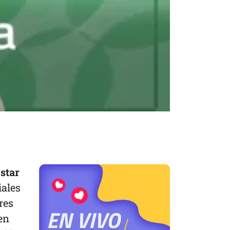
star
iales
res
en