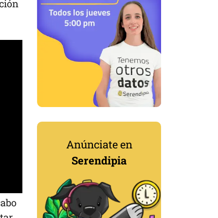
ción
Anúnciate en
Serendipia
cabo
tar