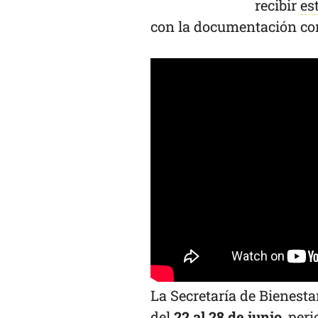
recibir
es
con la documentación com
La Secretaría de Bienesta
del
22 al 28 de junio
, per