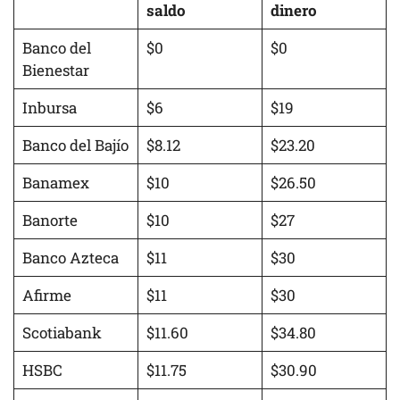
saldo
dinero
Banco del
$0
$0
Bienestar
Inbursa
$6
$19
Banco del Bajío
$8.12
$23.20
Banamex
$10
$26.50
Banorte
$10
$27
Banco Azteca
$11
$30
Afirme
$11
$30
Scotiabank
$11.60
$34.80
HSBC
$11.75
$30.90