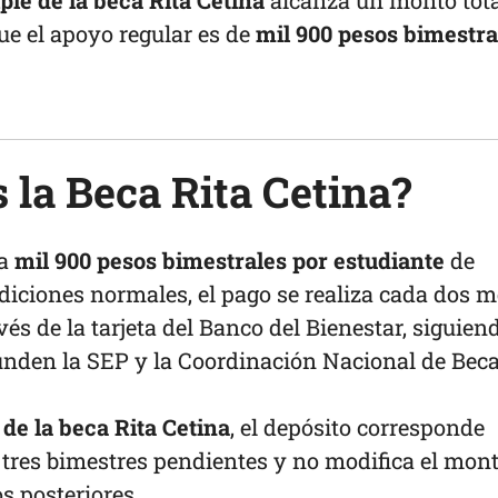
iple de la beca Rita Cetina
alcanza un monto tota
que el apoyo regular es de
mil 900 pesos bimestra
 la Beca Rita Cetina?
ga
mil 900 pesos bimestrales por estudiante
de
diciones normales, el pago se realiza cada dos 
és de la tarjeta del Banco del Bienestar, siguiend
funden la SEP y la Coordinación Nacional de Beca
 de la beca Rita Cetina
, el depósito corresponde
tres bimestres pendientes y no modifica el mon
s posteriores.