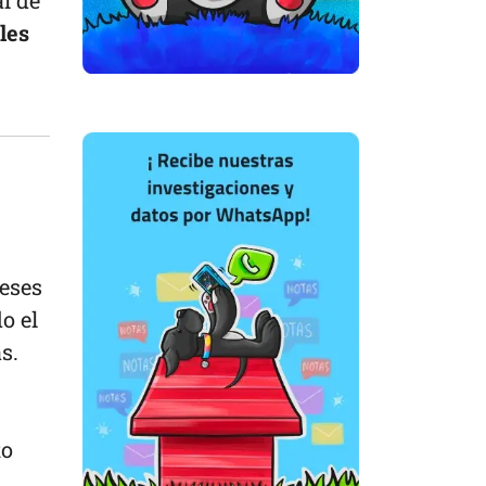
l de
les
meses
o el
s.
to