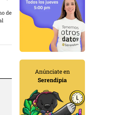
no de
al
Anúnciate en
Serendipia