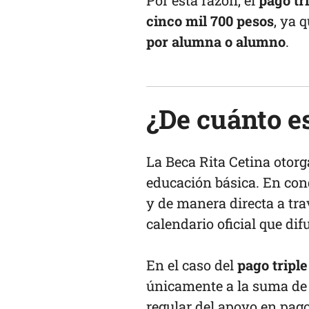
Por esta razón, el
pago tr
cinco mil 700 pesos
, ya 
por alumna o alumno
.
¿De cuánto es
La Beca Rita Cetina otor
educación básica. En con
y de manera directa a trav
calendario oficial que di
En el caso del
pago triple
únicamente a la suma de 
regular del apoyo en pago