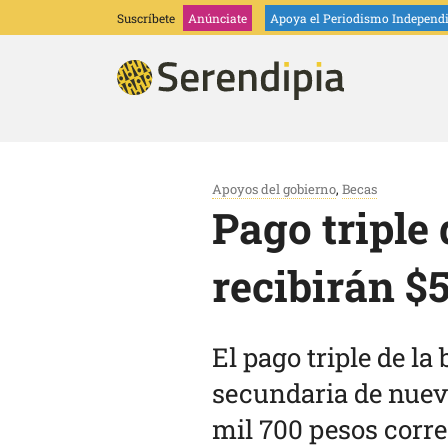
Suscríbete
Anúnciate
Apoya
el Periodismo Independ
Apoyos del gobierno
,
Becas
Pago triple 
recibirán $5
El pago triple de la
secundaria de nuevo
mil 700 pesos corr