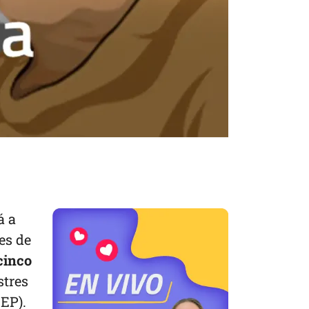
á a
es de
cinco
stres
SEP).