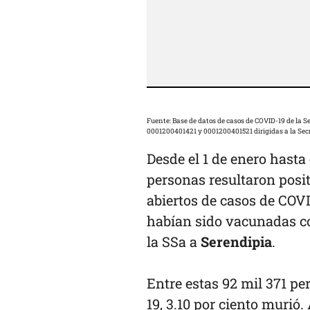
Fuente: Base de datos de casos de COVID-19 de la Secretaría de Salud y respuestas a las solicitudes de información con folios
0001200401421 y 0001200401521 dirigidas a la Secr
Desde el 1 de enero hasta 
personas resultaron posi
abiertos de casos de COVID
habían sido vacunadas co
la SSa a
Serendipia
.
Entre estas 92 mil 371 p
19, 3.10 por ciento murió.