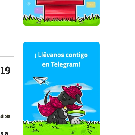
-19
s a