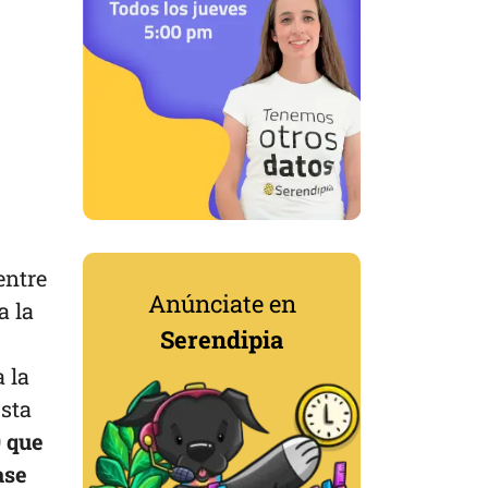
entre
Anúnciate en
a la
Serendipia
 la
Esta
 que
ase