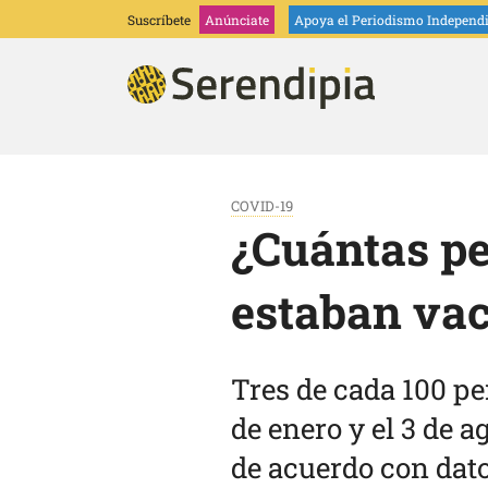
Suscríbete
Anúnciate
Apoya
el Periodismo Independ
COVID-19
¿Cuántas p
estaban vac
Tres de cada 100 pe
de enero y el 3 de 
de acuerdo con dato