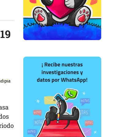
-19
tasa
 dos
riodo