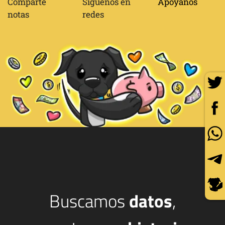
Comparte
Síguenos en
Apóyanos
notas
redes
Buscamos
datos
,