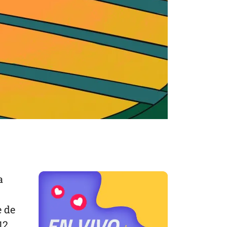
a
e de
12