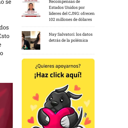
no se
Recompensas de
Estados Unidos por
líderes del CJNG: ofrecen
102 millones de dólares
odos
Nay Salvatori: los datos
Esto
detrás de la polémica
e
no