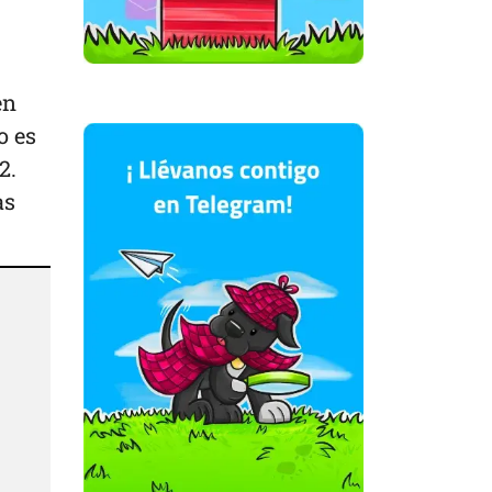
en
o es
2.
as