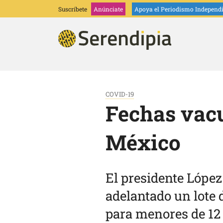
Suscríbete
Anúnciate
Apoya
el Periodismo Independ
COVID-19
Fechas vac
México
El presidente López
adelantado un lote
para menores de 12