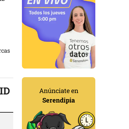
rcas
VID
Anúnciate en
Serendipia