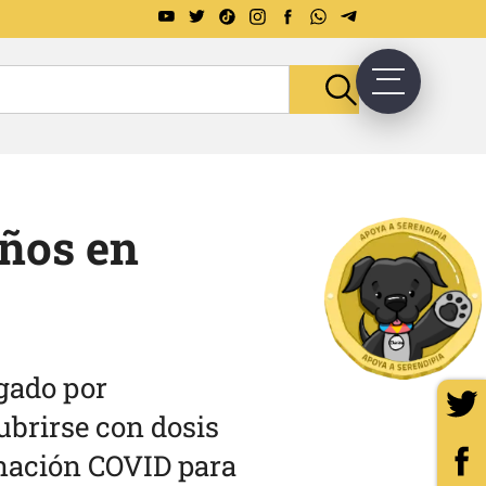
ños en
agado por
ubrirse con dosis
unación COVID para