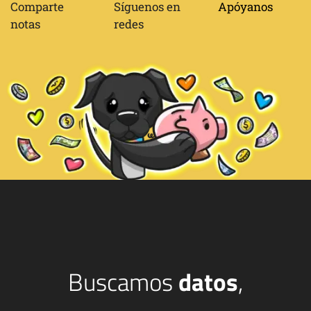
Comparte
Síguenos en
Apóyanos
notas
redes
Buscamos
datos
,