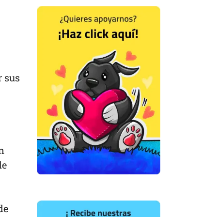
r sus
n
de
de