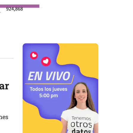
ar
nes