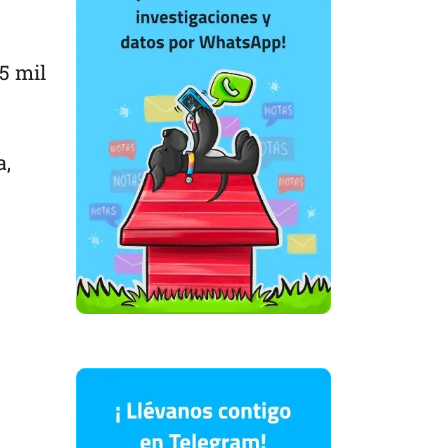
5 mil
a,