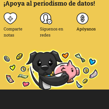
¡Apoya al periodismo de datos!
Comparte
Síguenos en
Apóyanos
notas
redes