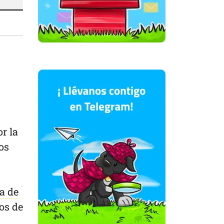
r la
os
ía de
os de