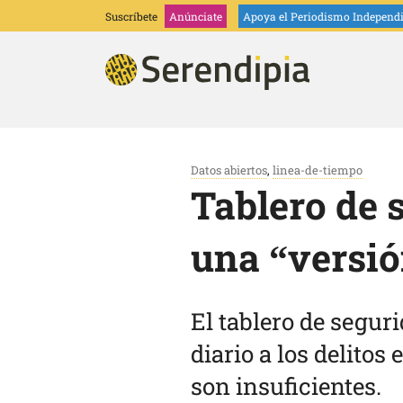
Suscríbete
Anúnciate
Apoya
el Periodismo Independ
Datos abiertos
,
linea-de-tiempo
Tablero de
una “versió
El tablero de segu
diario a los delitos
son insuficientes.