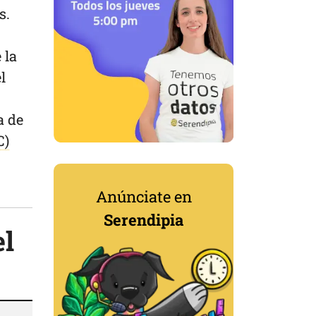
es.
 la
l
a de
C)
Anúnciate en
Serendipia
el