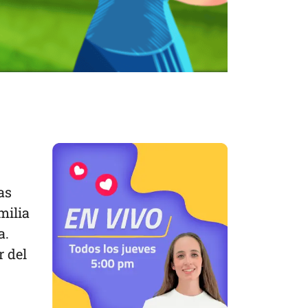
as
milia
a.
r del