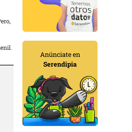
ero,
enil.
Anúnciate en
Serendipia