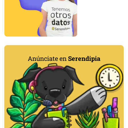
Anúnciate en
Serendipia