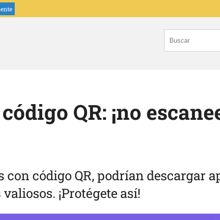
iente
 código QR: ¡no escane
s con código QR, podrían descargar a
valiosos. ¡Protégete así!