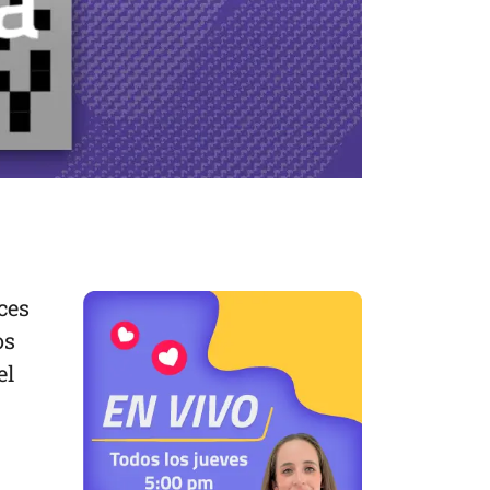
ces
os
el