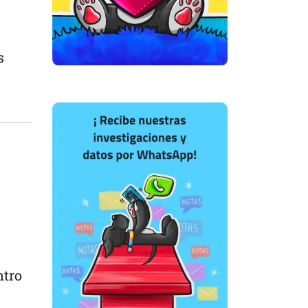
s
ntro