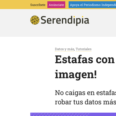
Suscríbete
Anúnciate
Apoya
el Periodismo Independ
Datos y más
,
Tutoriales
Estafas con
imagen!
No caigas en estafa
robar tus datos más 