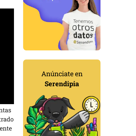
Anúnciate en
Serendipia
ntas
trado
ente