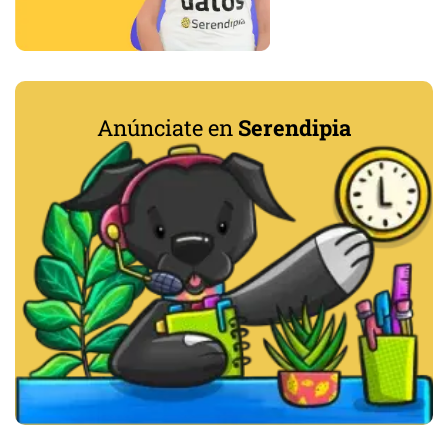
Anúnciate en
Serendipia