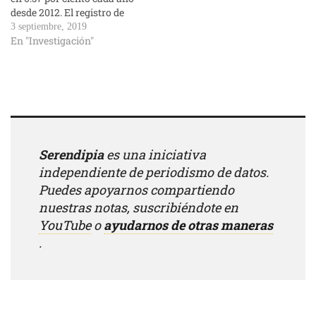
desde 2012. El registro de
accidentes de tránsito en
3 septiembre, 2019
vía Atlixcáyotl varía entre
En "Investigación"
35 y 63 de 2012 a 2018, de
acuerdo con los datos de la
la Secretaría de Seguridad
Pública estatal (SSP)
entregados…
Serendipia
es una iniciativa
independiente de periodismo de datos.
Puedes apoyarnos compartiendo
nuestras notas, suscribiéndote en
YouTube
o
ayudarnos de otras maneras
.