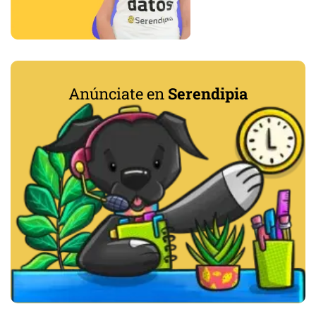
Anúnciate en
Serendipia