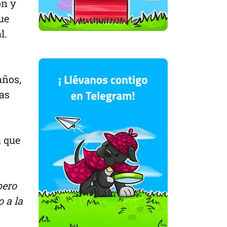
ón y
ue
l.
años,
as
a que
pero
o a la