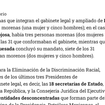
orio
nas que integran el gabinete legal y ampliado de
on morenas (una mujer y cinco hombres); en el ca
josa
, había tres personas morenas (dos mujeres
las 31 que conformaban el gabinete, mientras qu
uesada
concluyó su mandato, siete de los 31
an morenos (dos mujeres y cinco hombres).
ara la Eliminación de la Discriminación Racial,
s de los últimos tres Presidentes de
ete legal, es decir, las
18 secretarías de Estado
,
a República, y la Consejería Jurídica del Ejecuti
entidades desconcentradas
que forman parte de
cina de la Presidencia, Petróleos Mexicanos, el