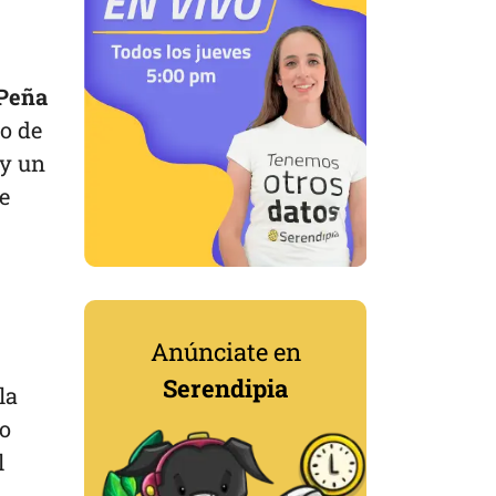
Peña
so de
 y un
e
Anúnciate en
Serendipia
 la
vo
l