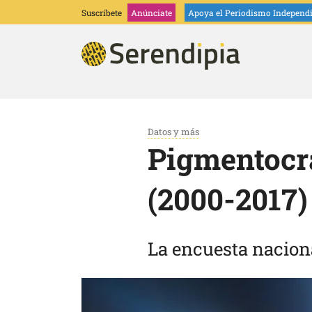
Suscríbete
Anúnciate
Apoya
el Periodismo Independ
Datos y más
Pigmentocra
(2000-2017)
La encuesta nacion