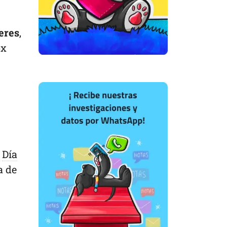
eres
,
ox
l
Día
 de