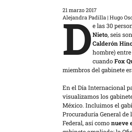
21 marzo 2017
D
Alejandra Padilla | Hugo Os
e las 30 perso
Nieto
, seis s
Calderón Hino
hombre) entre 
cuando
Fox Q
miembros del gabinete er
En el Día Internacional p
visualizamos los gabinete
México. Incluimos el gabin
Procuraduría General de l
Federal, así como
nueve 
gabinete ampliado: la Ofi