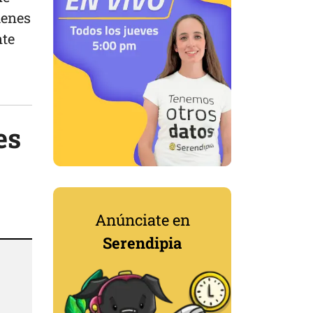
ienes
nte
es
Anúnciate en
Serendipia