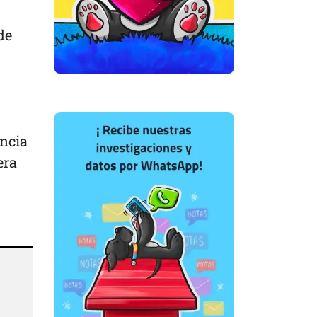
de
encia
era