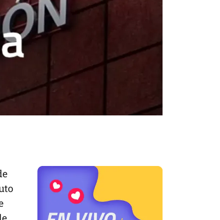
de
uto
e
de