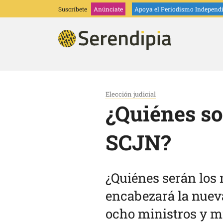
Suscríbete
Anúnciate
Apoya
el Periodismo Independ
Elección judicial
¿Quiénes so
SCJN?
¿Quiénes serán los 
encabezará la nueva
ocho ministros y mi