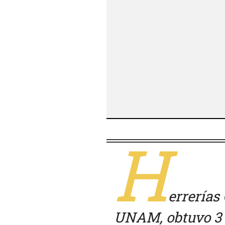
H
errerías
UNAM, obtuvo 3 m