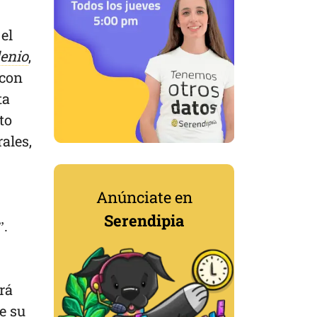
el
enio
,
 con
ta
to
ales,
Anúnciate en
Serendipia
”.
rá
e su