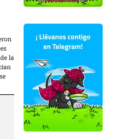
ieron
nes
de la
cían
se