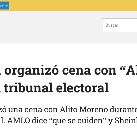
iente
organizó cena con “Al
 tribunal electoral
ó una cena con Alito Moreno durant
ral. AMLO dice “que se cuiden” y She