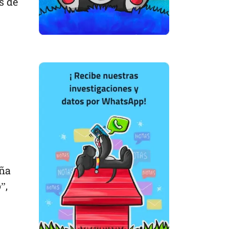
s de
aña
”,