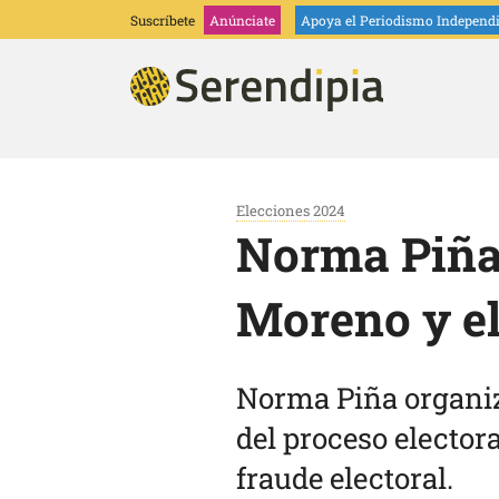
Suscríbete
Anúnciate
Apoya
el Periodismo Independ
Elecciones 2024
Norma Piña 
Moreno y el
Norma Piña organiz
del proceso electo
fraude electoral.