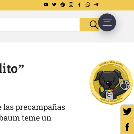
ito”
e las precampañas
inbaum teme un