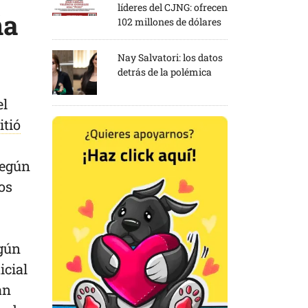
líderes del CJNG: ofrecen
ña
102 millones de dólares
Nay Salvatori: los datos
detrás de la polémica
el
itió
según
os
gún
icial
an