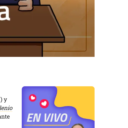
) y
lenio
ante