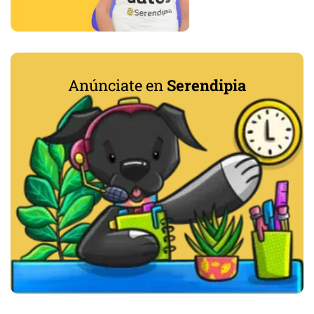
Anúnciate en
Serendipia