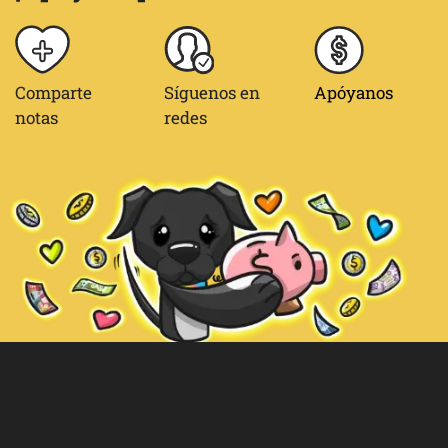
Comparte
Síguenos en
Apóyanos
notas
redes