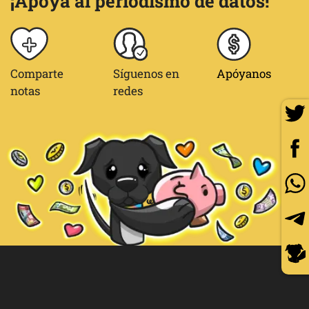
¡Apoya al periodismo de datos!
Comparte
Síguenos en
Apóyanos
notas
redes