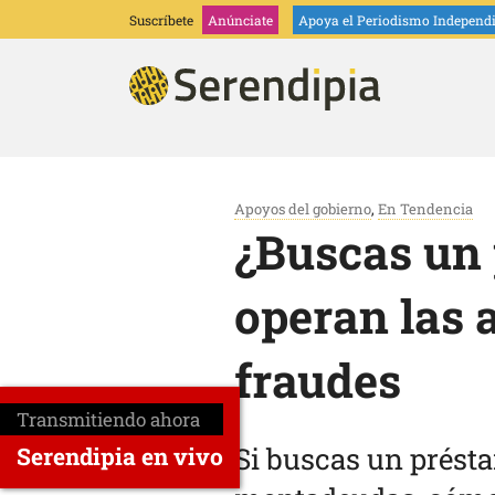
Suscríbete
Anúnciate
Apoya
el Periodismo Independ
Apoyos del gobierno
,
En Tendencia
¿Buscas un 
operan las 
fraudes
Transmitiendo ahora
Si buscas un présta
Serendipia en vivo