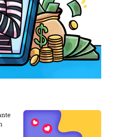
ante
n