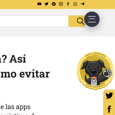
a? Así
ómo evitar
de las apps