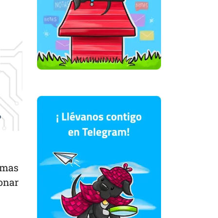
rmas
ionar