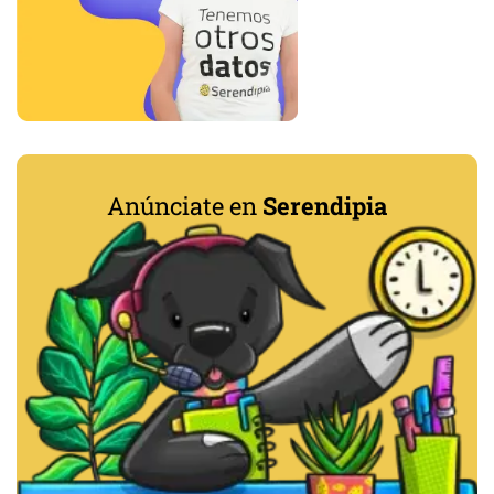
Anúnciate en
Serendipia