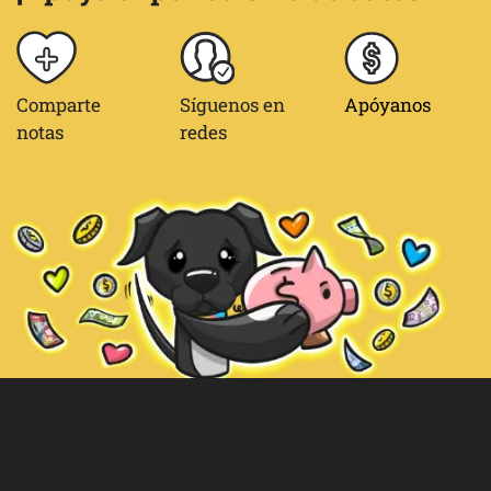
Comparte
Síguenos en
Apóyanos
notas
redes