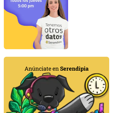
Anúnciate en
Serendipia