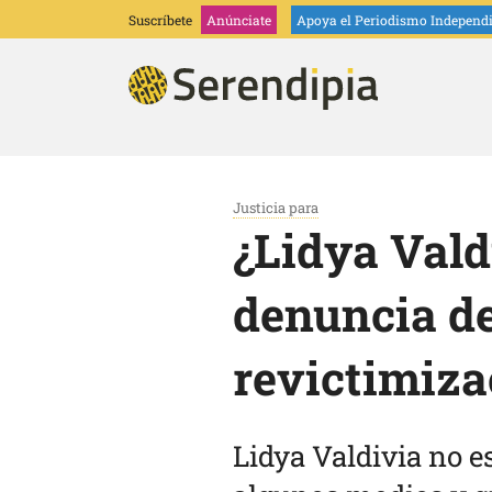
Suscríbete
Anúnciate
Apoya
el Periodismo Independ
Justicia para
¿Lidya Vald
denuncia de
revictimiza
Lidya Valdivia no e