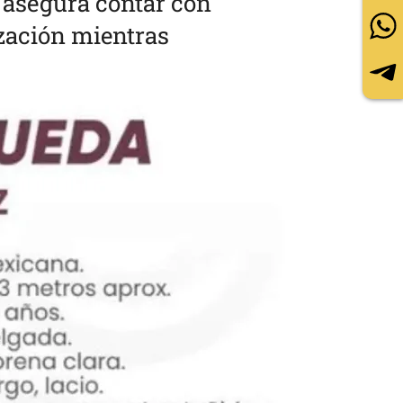
 asegura contar con
ización mientras