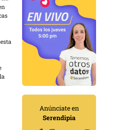
en
cas
 esta
e
la
Anúnciate en
Serendipia