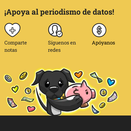
¡Apoya al periodismo de datos!
Comparte
Síguenos en
Apóyanos
notas
redes