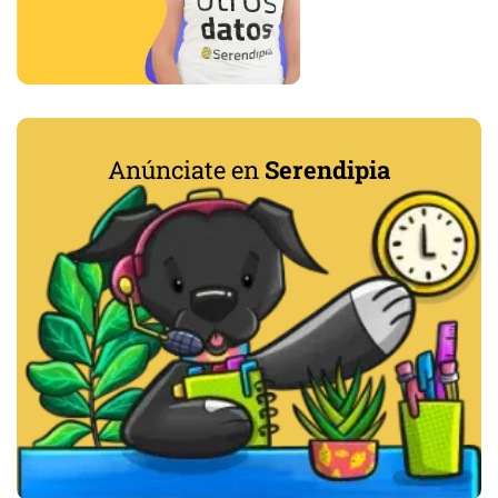
Anúnciate en
Serendipia