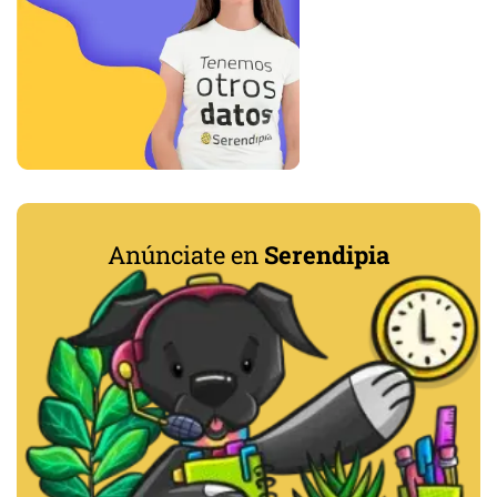
Anúnciate en
Serendipia