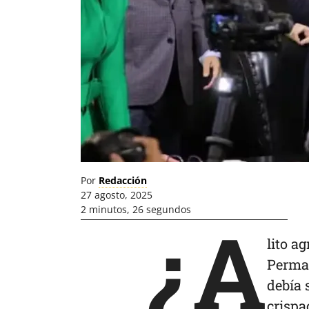
Por
Redacción
27 agosto, 2025
2 minutos, 26 segundos
¿A
lito a
Perman
debía 
crispa