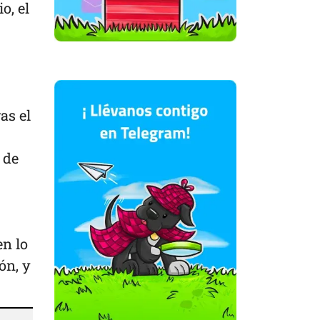
o, el
as el
 de
en lo
ón, y