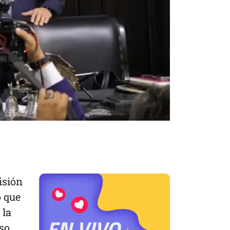
isión
o que
 la
eso