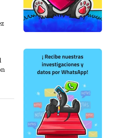
ez
l
on