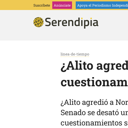
Suscríbete
Anúnciate
Apoya
el Periodismo Independ
linea-de-tiempo
¿Alito agre
cuestionam
¿Alito agredió a No
Senado se desató un
cuestionamientos so