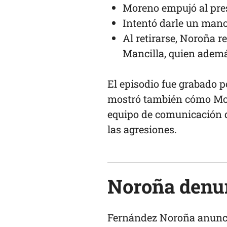
Moreno empujó al pre
Intentó darle un manot
Al retirarse, Noroña r
Mancilla, quien ademá
El episodio fue grabado 
mostró también cómo Mor
equipo de comunicación d
las agresiones.
Noroña denun
Fernández Noroña anunci