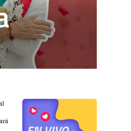
al
tará