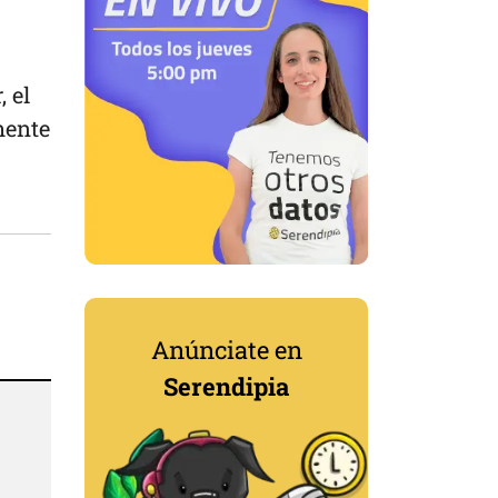
 el
mente
Anúnciate en
Serendipia