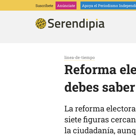
Suscríbete
Anúnciate
Apoya
el Periodismo Independ
linea-de-tiempo
Reforma ele
debes saber
La reforma elector
siete figuras cercan
la ciudadanía, aunq