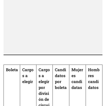
Boleta
Cargo
Cargo
Candi
Mujer
Homb
s a
s a
datos
es
res
elegir
elegir
por
candi
candi
por
boleta
datas
datos
divisi
ón de
circui