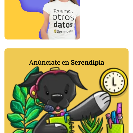
Anúnciate en
Serendipia