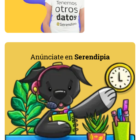
Anúnciate en
Serendipia