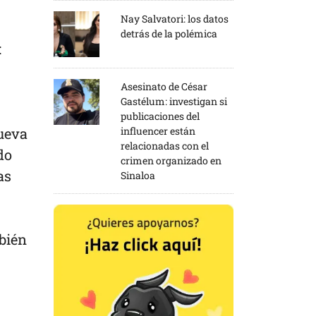
Nay Salvatori: los datos
detrás de la polémica
:
Asesinato de César
Gastélum: investigan si
publicaciones del
influencer están
Nueva
relacionadas con el
do
crimen organizado en
as
Sinaloa
mbién