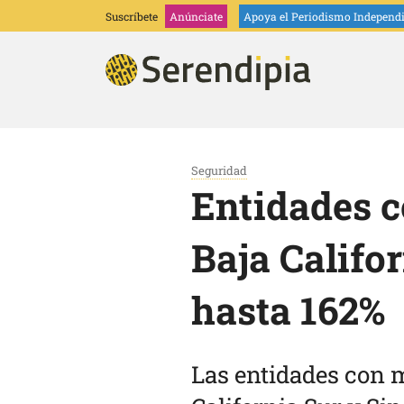
Suscríbete
Anúnciate
Apoya
el Periodismo Independ
Seguridad
Entidades c
Baja Califo
hasta 162%
Las entidades con 