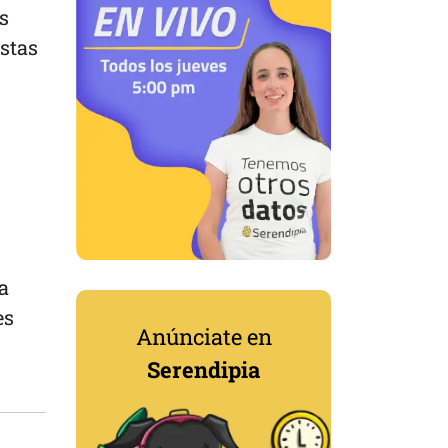
s
estas
a
es
Anúnciate en
Serendipia