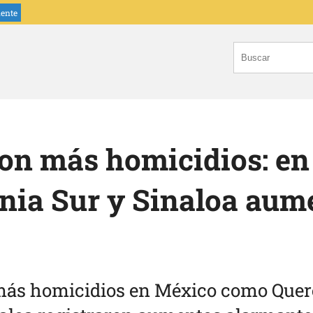
iente
on más homicidios: en
rnia Sur y Sinaloa au
más homicidios en México como Queré