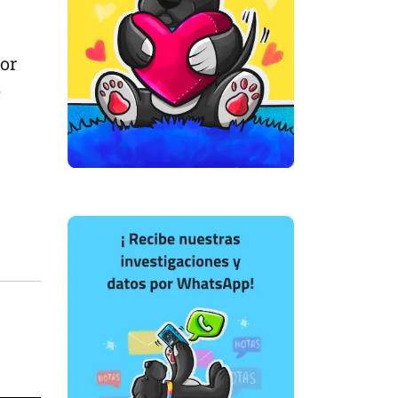
por
o