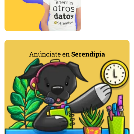
Anúnciate en
Serendipia