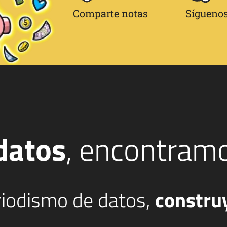
Comparte notas
Síguenos
datos
, encontram
eriodismo de datos,
constru