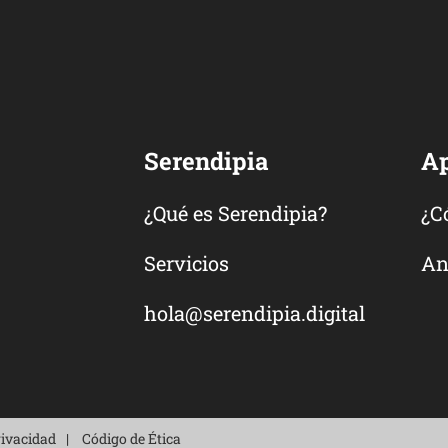
Serendipia
A
¿Qué es Serendipia?
¿C
Servicios
An
hola@serendipia.digital
rivacidad
Código de Ética