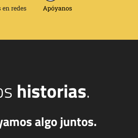
 en redes
Apóyanos
os
historias
.
yamos algo juntos.