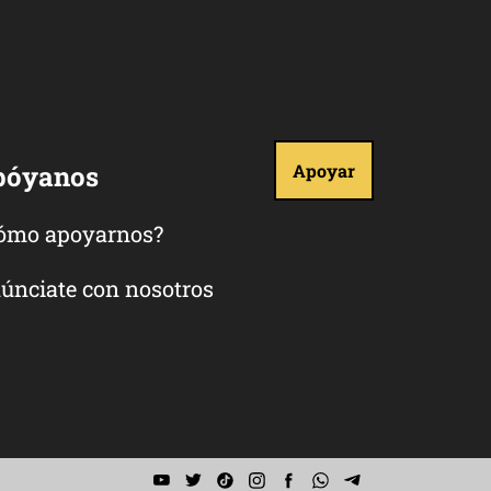
póyanos
Apoyar
ómo apoyarnos?
únciate con nosotros