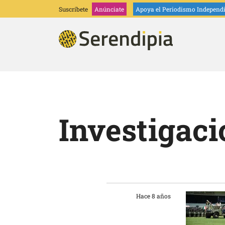
Suscríbete
Anúnciate
Apoya
el Periodismo Independ
Investigaci
Hace 8 años