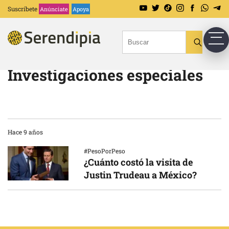
Suscríbete
Anúnciate
Apoya
Investigaciones especiales
Hace 9 años
#PesoPorPeso
¿Cuánto costó la visita de
Justin Trudeau a México?