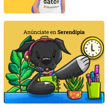
Anúnciate en
Serendipia